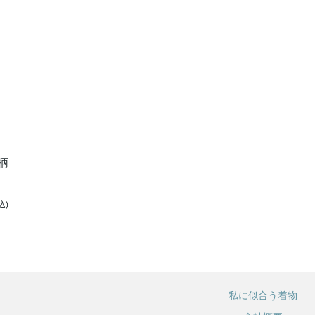
柄
込)
私に似合う着物