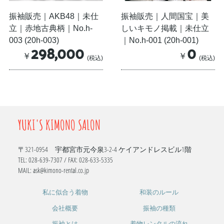
振袖販売｜AKB48｜未仕
振袖販売｜人間国宝｜美
立｜赤地古典柄｜No.h-
しいキモノ掲載｜未仕立
003 (20h-003)
｜No.h-001 (20h-001)
298,000
0
￥
￥
(税込)
(税込)
YUKI'S KIMONO SALON
〒321-0954 宇都宮市元今泉3-2-4 ケイアンドレスビル1階
TEL: 028-639-7307 / FAX: 028-633-5335
MAIL: ask@kimono-rental.co.jp
私に似合う着物
和装のルール
会社概要
振袖の種類
振袖とは
着物レンタルの流れ