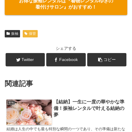
お得な振袖レンタルは『着物レンタルゆきの
着付けサロン』がおすすめ！
振袖
保管
シェアする
Twitter
Facebook
コピー
関連記事
【結納】一生に一度の華やかな準
振袖
備！振袖レンタルで叶える結納の
夢
結婚は人生の中でも最も特別な瞬間の一つであり、その準備は新たな