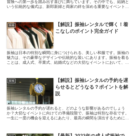
冒険への第一歩を踏み出す喜びに満ちています。その中でも、結納と
いう伝統的な儀式は、新郎新婦と両家の絆を深める重要なイベントで
す。結納は、婚礼の前に行われる祝賀の儀式であり、新たな...
【解説】振袖レンタルで輝く！着
振袖
こなしのポイント完全ガイド
振袖は日本の特別な瞬間に身につけられる、美しい和服です。振袖の
魅力は、その豪華なデザインや伝統的な装いにあります。振袖を着る
ことは、成人式、卒業式、結婚式などの大切なイベントにおいて、特
別な日を祝うための素晴らしい方法です。また、振袖を持っ...
【解説】振袖レンタルの予約を遅
振袖
らせるとどうなる？ポイントを解
説
振袖レンタルの予約が遅れると、どのような影響があるのでしょう
か？大切なイベントに向けての準備段階で、振袖は特別な存在です。
一生に一度の機会を迎えるにあたり、最高の瞬間を演出するために
は、予約のタイミングが非常に重要です。この記事では、振袖レ...
【最新】2023年の成人式振袖で