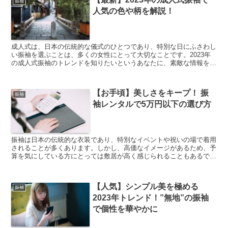
振袖
人気の色や柄を解説！
成人式は、日本の伝統的な儀式のひとつであり、特別な日にふさわし
い振袖を選ぶことは、多くの女性にとって大切なことです。2023年
の成人式振袖のトレンドを知りたいというあなたに、素敵な情報をお
届けします。今年のトレンドは、古典柄の振袖が非常に人...
【お手頃】美しさをキープ！ 振
振袖
袖レンタルで5万円以下の選び方
振袖は日本の伝統的な衣装であり、特別なイベントや祝いの場で着用
されることが多くあります。しかし、高価なイメージがあるため、予
算を気にしている方にとっては敷居が高く感じられることもあるでし
ょう。幸いにも、今では多くのレンタルサービスがあり、5...
【人気】シンプル美を極める
振袖
2023年トレンド！”無地”の振袖
で個性を華やかに